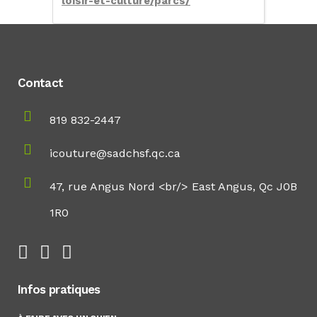
loisir-et-culture/parcs/
Contact
819 832-2447
icouture@sadchsf.qc.ca
47, rue Angus Nord <br/> East Angus, Qc J0B
1R0
Infos pratiques