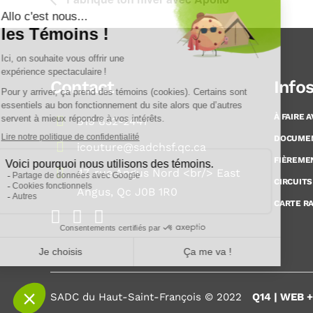
Contact
Info
À FAIRE 
819 832-2447
DOCUME
icouture@sadchsf.qc.ca
FIÈREME
47, rue Angus Nord <br/> East
CIRCUITS
Angus, Qc J0B 1R0
CARTE R
SADC du Haut-Saint-François © 2022
Q14 | WEB 