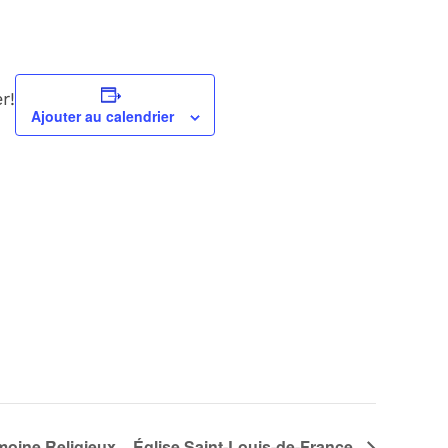
r!
Ajouter au calendrier
moine Religieux – Église Saint-Louis-de-France