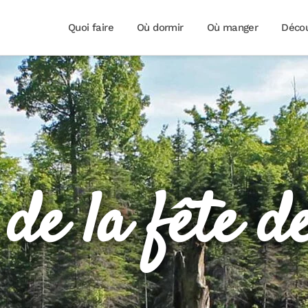
Quoi faire
Où dormir
Où manger
Décou
de la fête d