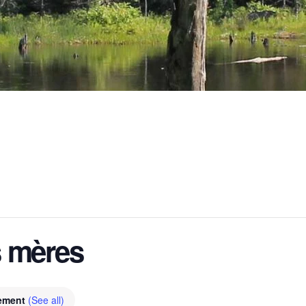
s mères
nement
(See all)