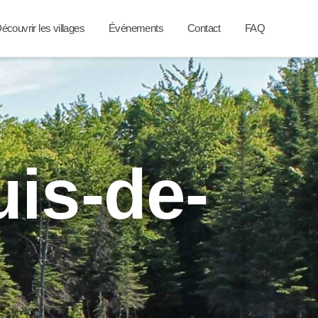
écouvrir les villages
Événements
Contact
FAQ
uis-de-