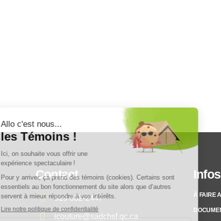
Contact
Infos
À FAIRE 
819 832-2447
DOCUME
icouture@sadchsf.qc.ca