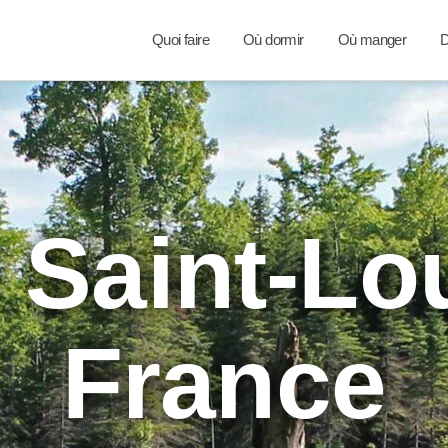
Quoi faire
Où dormir
Où manger
D
 Saint-Lo
France