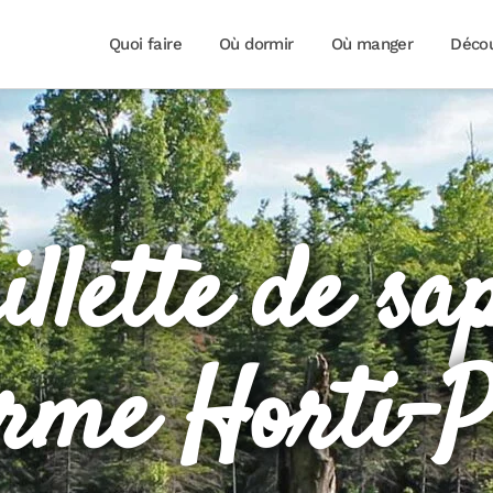
Quoi faire
Où dormir
Où manger
Décou
llette de sa
rme Horti-P