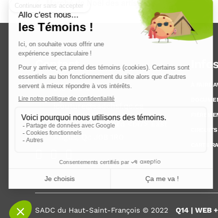
Marché de Noël des artistes
Contact
Info
À FAIRE 
819 832-2447
DOCUME
icouture@sadchsf.qc.ca
FIÈREME
47, rue Angus Nord <br/> East
CIRCUITS
Angus, Qc J0B 1R0
CARTE R
SADC du Haut-Saint-François © 2022
Q14 | WEB 