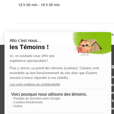
12 h 00 min - 16 h 00 min
Marché de Noël à la Maison de la Culture Joh
Contact
Info
À FAIRE 
819 832-2447
DOCUME
icouture@sadchsf.qc.ca
FIÈREME
47, rue Angus Nord <br/> East
CIRCUITS
Angus, Qc J0B 1R0
CARTE R