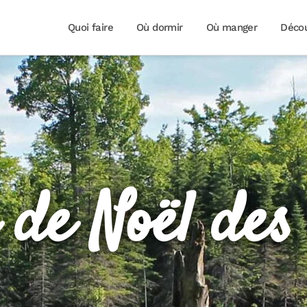
Quoi faire
Où dormir
Où manger
Décou
de Noël des 