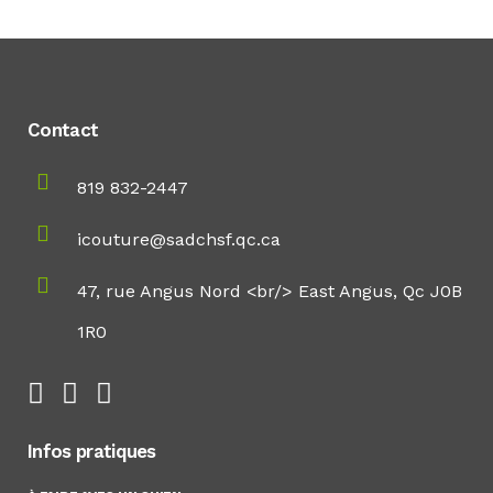
Contact
819 832-2447
icouture@sadchsf.qc.ca
47, rue Angus Nord <br/> East Angus, Qc J0B
1R0
Infos pratiques