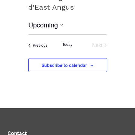
d’East Angus
Upcoming
Select
date.
Today
Next
Events
Previous
Events
Subscribe to calendar
Contact