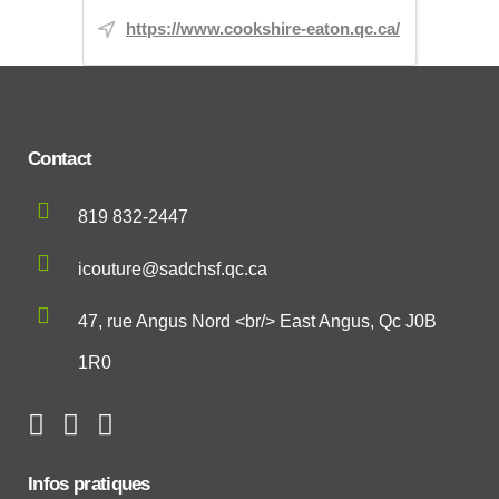
https://www.cookshire-eaton.qc.ca/
Contact
819 832-2447
icouture@sadchsf.qc.ca
47, rue Angus Nord <br/> East Angus, Qc J0B
1R0
Infos pratiques