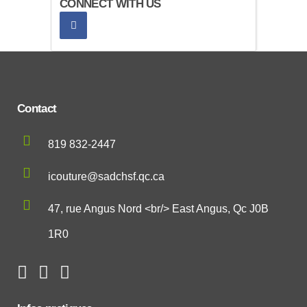
CONNECT WITH US
Contact
819 832-2447
icouture@sadchsf.qc.ca
47, rue Angus Nord <br/> East Angus, Qc J0B
1R0