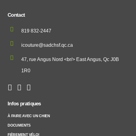
Contact
819 832-2447
icouture@sadchsf.qc.ca
47, rue Angus Nord <br/> East Angus, Qc J0B
1R0
Infos pratiques
À FAIRE AVEC UN CHIEN
DOCUMENTS
FIÈREMENT VÉLO!