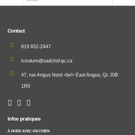
Contact
819 832-2447
icouture@sadchsf.qc.ca
47, rue Angus Nord <br/> East Angus, Qc J0B
1R0
Infos pratiques
À FAIRE AVEC UN CHIEN