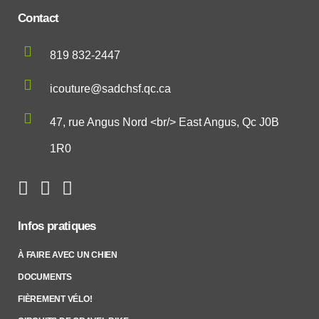
Contact
819 832-2447
icouture@sadchsf.qc.ca
47, rue Angus Nord <br/> East Angus, Qc J0B
1R0
Infos pratiques
À FAIRE AVEC UN CHIEN
DOCUMENTS
FIÈREMENT VÉLO!