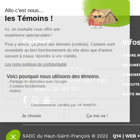
Contact
Info
À FAIRE 
819 832-2447
DOCUME
icouture@sadchsf.qc.ca
FIÈREME
47, rue Angus Nord <br/> East
CIRCUITS
Angus, Qc J0B 1R0
CARTE R
SADC du Haut-Saint-François © 2022
Q14 | WEB 