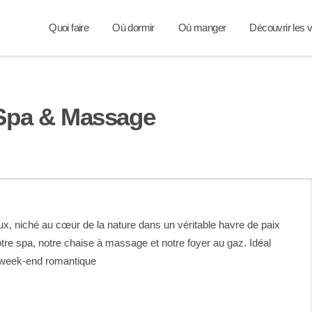
Quoi faire
Où dormir
Où manger
Découvrir les v
 Spa & Massage
x, niché au cœur de la nature dans un véritable havre de paix
otre spa, notre chaise à massage et notre foyer au gaz. Idéal
n week-end romantique