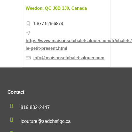
Weedon, QC J0B 3J0, Canada
1 877 526-6879
https://www.maisonsetchaletsalouer.com/fr/chalets/
le-petit-present.html
info@maisonsetchaletsalouer.com
Contact
819 832-2447
icouture@sadchsf.qc.ca