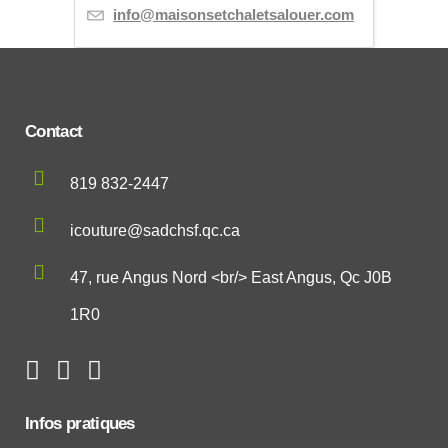
info@maisonsetchaletsalouer.com
Contact
819 832-2447
icouture@sadchsf.qc.ca
47, rue Angus Nord <br/> East Angus, Qc J0B
1R0
Infos pratiques