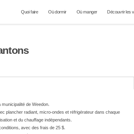
Quoi faire
Où dormir
Où manger
Découvrir les v
antons
la municipalité de Weedon.
c plancher radiant, micro-ondes et réfrigérateur dans chaque
sation et du chauffage indépendants.
nditions, avec des frais de 25 $.