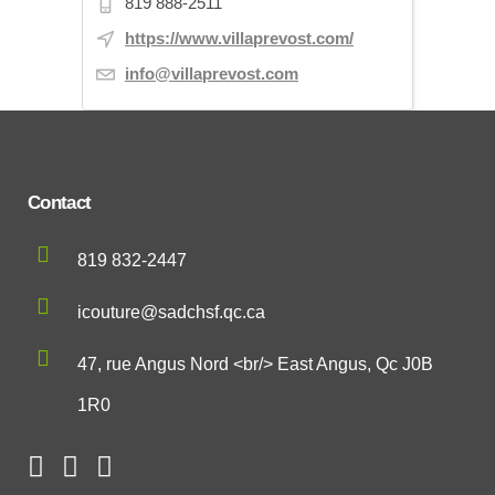
819 888-2511
https://www.villaprevost.com/
info@villaprevost.com
Contact
819 832-2447
icouture@sadchsf.qc.ca
47, rue Angus Nord <br/> East Angus, Qc J0B
1R0