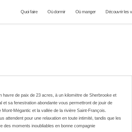
Quoi faire
Où dormir
Où manger
Découvrir les v
n havre de paix de 23 acres, à un kilomètre de Sherbrooke et
l et sa fenestration abondante vous permettront de jouir de
 Mont-Mégantic et la vallée de la rivière Saint-François.
 attendent pour une relaxation en toute intimité, tandis que les
vre des moments inoubliables en bonne compagnie