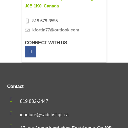
J0B 1K0, Canada
819 679-3595
kfortin77@outlook.com
CONNECT WITH US
Contact
819 832-2447
icouture@sadchsf.qc.ca