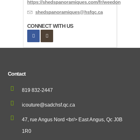
https://shedspanoramiques.com/fr/weedon
shedspanoramiques@hsfqc.ca
CONNECT WITH US
Contact
819 832-2447
icouture@sadchsf.qc.ca
47, rue Angus Nord <br/> East Angus, Qc J0B
1R0