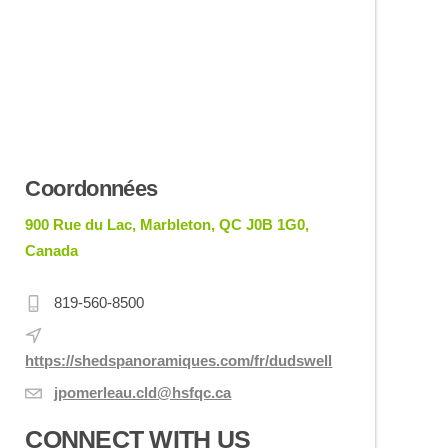
Coordonnées
900 Rue du Lac, Marbleton, QC J0B 1G0,
Canada
819-560-8500
https://shedspanoramiques.com/fr/dudswell
jpomerleau.cld@hsfqc.ca
CONNECT WITH US