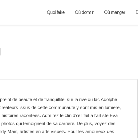
Quoi faire
Où dormir
Où manger
D
l
eint de beauté et de tranquillité, sur la rive du lac Adolphe
t créateurs issus de cette communauté y sont mis en lumière,
oires racontées. Admirez le clin d’œil fait à l’artiste Éva
 photos qui témoignent de sa carrière. De plus, voyez des
ndy Main, artistes en arts visuels. Pour les amoureux des