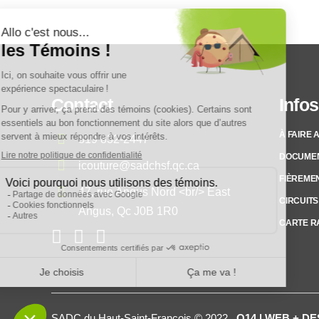
Contact
Infos
À FAIRE 
819 832-2447
DOCUME
icouture@sadchsf.qc.ca
FIÈREMEN
47, rue Angus Nord <br/> East
CIRCUITS
Angus, Qc J0B 1R0
CARTE R
SADC du Haut-Saint-François © 2022
Q14 | WEB + D